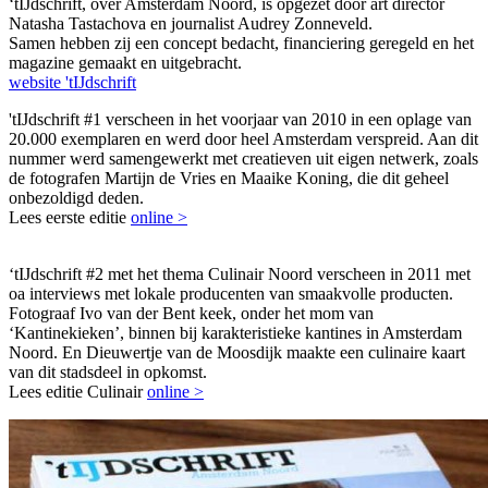
‘tIJdschrift, over Amsterdam Noord, is opgezet door art director
Natasha Tastachova en journalist Audrey Zonneveld.
Samen hebben zij een concept bedacht, financiering geregeld en het
magazine gemaakt en uitgebracht.
website 'tIJdschrift
'tIJdschrift #1 verscheen in het voorjaar van 2010 in een oplage van
20.000 exemplaren en werd door heel Amsterdam verspreid. Aan dit
nummer werd samengewerkt met creatieven uit eigen netwerk, zoals
de fotografen Martijn de Vries en Maaike Koning, die dit geheel
onbezoldigd deden.
Lees eerste editie
online >
‘tIJdschrift #2 met het thema Culinair Noord verscheen in 2011 met
oa interviews met lokale producenten van smaakvolle producten.
Fotograaf Ivo van der Bent keek, onder het mom van
‘Kantinekieken’, binnen bij karakteristieke kantines in Amsterdam
Noord. En Dieuwertje van de Moosdijk maakte een culinaire kaart
van dit stadsdeel in opkomst.
Lees editie Culinair
online >