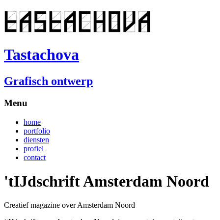
Tastachova
Grafisch ontwerp
Menu
home
portfolio
diensten
profiel
contact
'tIJdschrift Amsterdam Noord
Creatief magazine over Amsterdam Noord