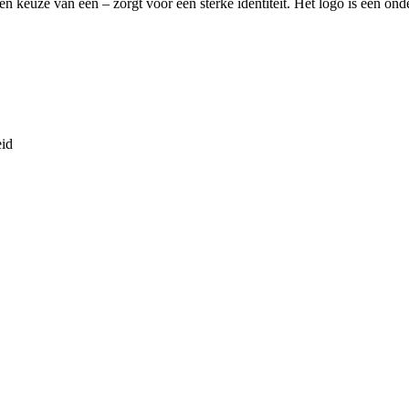
keuze van één – zorgt voor een sterke identiteit. Het logo is een onde
.
eid