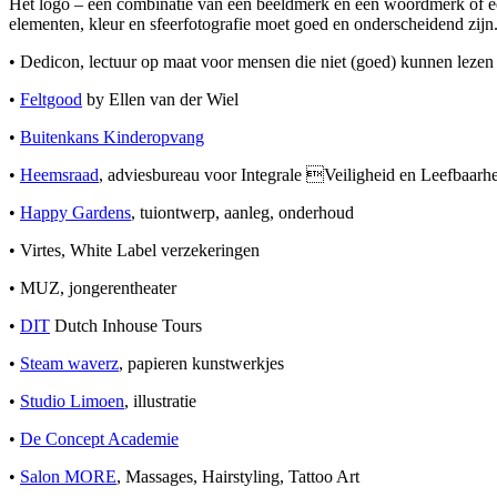
Het logo – een combinatie van een beeldmerk en een woordmerk of een 
elementen, kleur en sfeerfotografie moet goed en onderscheidend zijn
• Dedicon, lectuur op maat voor mensen die niet (goed) kunnen lezen
•
Feltgood
by Ellen van der Wiel
•
Buitenkans Kinderopvang
•
Heemsraad
, adviesbureau voor Integrale Veiligheid en Leefbaarh
•
Happy Gardens
, tuiontwerp, aanleg, onderhoud
• Virtes, White Label verzekeringen
• MUZ, jongerentheater
•
DIT
Dutch Inhouse Tours
•
Steam waverz
, papieren kunstwerkjes
•
Studio Limoen
, illustratie
•
De Concept Academie
•
Salon MORE
, Massages, Hairstyling, Tattoo Art