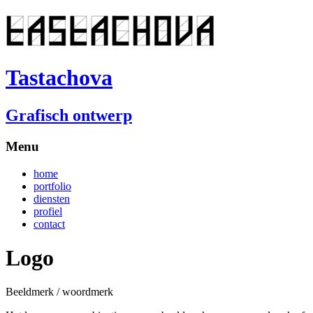
Tastachova
Grafisch ontwerp
Menu
home
portfolio
diensten
profiel
contact
Logo
Beeldmerk / woordmerk