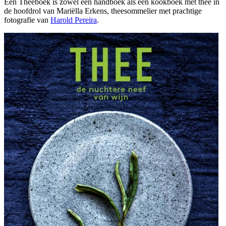
Een Theeboek is zowel een handboek als een kookboek met thee in
de hoofdrol van Mariëlla Erkens, theesommelier met prachtige
fotografie van
Harold Pereira
.