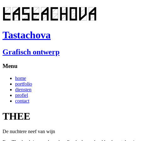
Tastachova
Grafisch ontwerp
Menu
home
portfolio
diensten
profiel
contact
THEE
De nuchtere neef van wijn